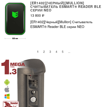
[ER1402][ЧЕРНЫЙ][MULLION]
СЧИТЫВАТЕЛЬ ESMART® READER BLE
СЕРИИ NEO
13 800
Р
[ER1402][Черный][Mullion] Считыватель
ESMART® Reader BLE серии NEO
(current)
1
2
3
4
5
...