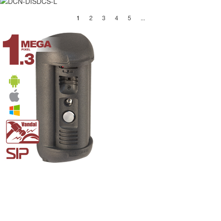
(current)
1
2
3
4
5
...