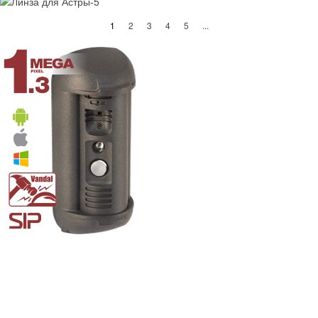
(current)
1
2
3
4
5
...