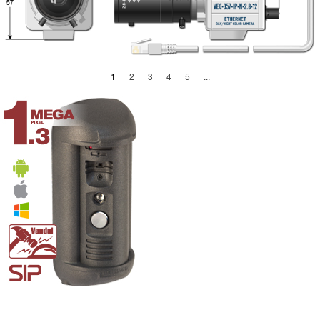
(current)
1
2
3
4
5
...