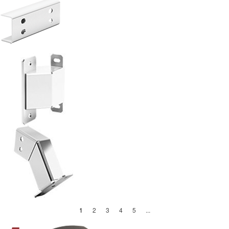
(current)
1
2
3
4
5
...