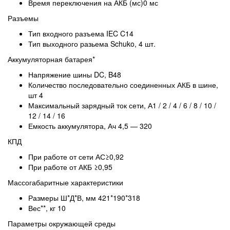
Время переключения на АКБ
(мс
)
0 мс
Разъемы
Тип входного разъема
IEC C14
Тип выходного разьема
Schuko, 4 шт.
Аккумуляторная батарея*
Напряжение шины DC, B
48
Количество последовательно соединенных АКБ в шине,
шт
4
Максимальный зарядный ток сети, А
1 / 2 / 4 / 6 / 8 / 10 /
12 / 14 / 16
Емкость аккумулятора, Ач
4,5 — 320
КПД
При работе от сети АС
≥0,92
При работе от АКБ
≥0,95
Массогабаритные характеристики
Размеры Ш*Д*В, мм
421*190*318
Вес**, кг
10
Параметры окружающей среды