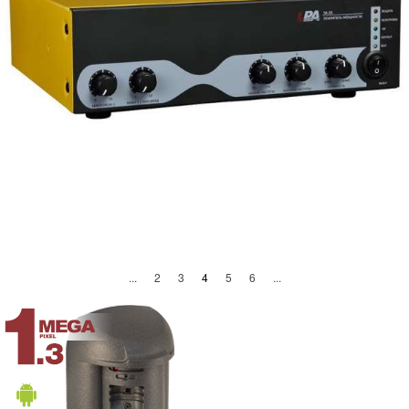
(current)
...
2
3
4
5
6
...