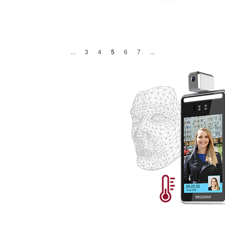
(current)
...
3
4
5
6
7
...