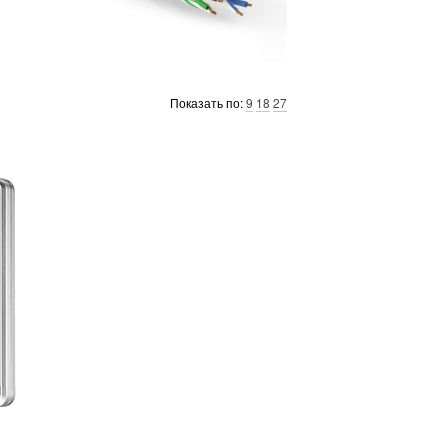
Показать по:
9
18
27